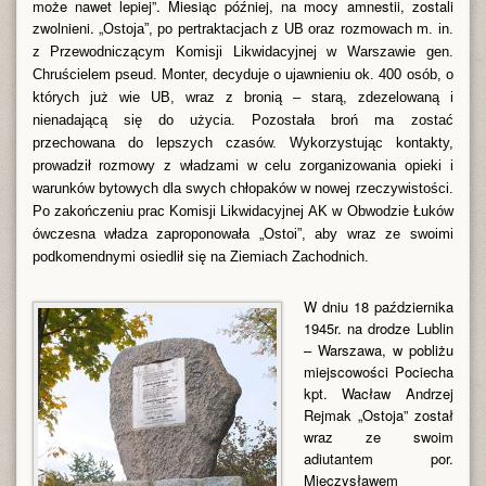
może nawet lepiej”. Miesiąc później, na mocy amnestii, zostali
zwolnieni. „
Ostoja”, po pertraktacjach z UB oraz rozmowach m. in.
z Przewodniczącym Komisji Likwidacyjnej w Warszawie gen.
Chruścielem pseud. Monter, decyduje o ujawnieniu ok. 400 osób, o
których już wie UB, wraz z bronią – starą, zdezelowaną i
nienadającą się do użycia. Pozostała broń ma zostać
przechowana do lepszych czasów. Wykorzystując kontakty,
prowadził rozmowy z władzami w celu zorganizowania opieki i
warunków bytowych dla swych chłopaków w nowej rzeczywistości.
Po zakończeniu prac Komisji Likwidacyjnej AK w Obwodzie Łuków
ówczesna władza zaproponowała „Ostoi”, aby wraz ze swoimi
podkomendnymi osiedlił się na Ziemiach Zachodnich.
W dniu
18 października
1945r. na drodze Lublin
– Warszawa, w pobliżu
miejscowości Pociecha
kpt. Wacław Andrzej
Rejmak „Ostoja” został
wraz ze swoim
adiutantem por.
Mieczysławem