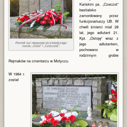
Kańskim ps. „Czeczot”
bestialsko
zamordowany przez
funkcjonariuszy UB. W
chwili śmierci miał 28
lat, jego adiutant 21.
Kpt. „Ostoję” wraz z
Pomnik tuż nieopodal skrytobójczego
jego adiutantem,
mordu „Ostoi” i „Czeczota”.
pochowano w
rodzinnym grobie
Rejmaków na cmentarzu w Motyczu.
W 1984 r.
został