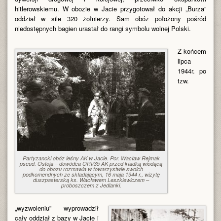
hitlerowskiemu. W obozie w Jacie przygotował do akcji „Burza”
oddział w sile 320 żołnierzy. Sam obóz położony pośród
niedostępnych bagien urastał do rangi symbolu wolnej Polski.
Z końcem
lipca
1944r. po
tzw.
Partyzancki obóz leśny AK w Jacie. Por. Wacław Rejmak
pseud. Ostoja – dowódca OP.I/35 AK przed kładką wiodącą
do obozu rozmawia w towarzystwie swoich
podkomendnych ze składającym, 16 maja 1944 r., wizytę
duszpasterską ks. Wacławem Leszkiewiczem –
proboszczem z Jedlanki.
„wyzwoleniu” wyprowadził
cały oddział z bazy w Jacie i