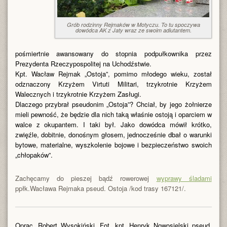
Grób rodzinny Rejmaków w Motyczu. To tu spoczywa
dowódca AK z Jaty wraz ze swoim adiutantem.
pośmiertnie awansowany do stopnia podpułkownika przez
Prezydenta Rzeczypospolitej na Uchodźstwie.
Kpt. Wacław Rejmak „Ostoja”, pomimo młodego wieku, został
odznaczony Krzyżem Virtuti Militari, trzykrotnie Krzyżem
Walecznych i trzykrotnie Krzyżem Zasługi.
Dlaczego przybrał pseudonim „Ostoja”? Chciał, by jego żołnierze
mieli pewność, że będzie dla nich taką właśnie ostoją i oparciem w
walce z okupantem. I taki był. Jako dowódca mówił krótko,
zwięźle, dobitnie, donośnym głosem, jednocześnie dbał o warunki
bytowe, materialne, wyszkolenie bojowe i bezpieczeństwo swoich
„chłopaków”.
Zachęcamy do pieszej bądź rowerowej
wyprawy śladami
ppłk.Wacława Rejmaka pseud. Ostoja /kod trasy 167121/.
Oprac. Robert Wysokiński. Fot. kpt. Henryk Nowosielski pseud.