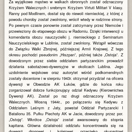
Za wyjątkowe męstwo w walkach obronnych został odznaczony
Krzyżem Walecznych i srebrnym Krzyżem Virtuti Militari V klasy.
Ranny pod Modlinem, dostał się do niewoli niemieckiej, z której z
powodu choroby został zwolniony, wrócił wtedy w rodzinne strony.
Po pewnym czasie ponownie został zatrzymany przez Niemców i
przewieziony do etapowego obozu w Radomiu. Dzięki interwencji u
komendanta obozu nauczycielki j. niemieckiego z Seminarium
Nauczycielskiego w Lublinie, został zwolniony. Wstąpił wówczas
do Związku Walki Zbrojnej, późniejszej Armii Krajowej. Z tego
okresu pochodzi pseudonim „Hiszpan”, później także „Ostoja”. Z
dowodzonym przez siebie oddziałem partyzanckim prowadził
działania sabotażowo-dywersyjne w okolicach Lublina. Jego
uzdolnienie wojskowe oraz autorytet wśród podkomendnych
zostały docenione i w sierpniu 1943r. otrzymał przydział na oficera
dywersji w Obwodzie AK Łuków, gdzie do końca roku
zorganizował dobrze funkcjonujący odział Kedywu (Kierownictwa
Dywersji AK). Został po raz drugi odznaczony Krzyżem
Walecznych. Wiosną 1944r., po połączeniu się Kedywu z
Oddziałem Leśnym z Jaty, powstał Oddział Partyzancki I
Batalionu 35. Pułku Piechoty AK w Jacie, dowodzony przez por.
„Ostoję”. Wkrótce „Ostoja” został awansowany do stopnia
kapitana. Główna działalność oddziału koncentrowała się na
dywersji drogowej i kolejowej, przeciwko okupantowi