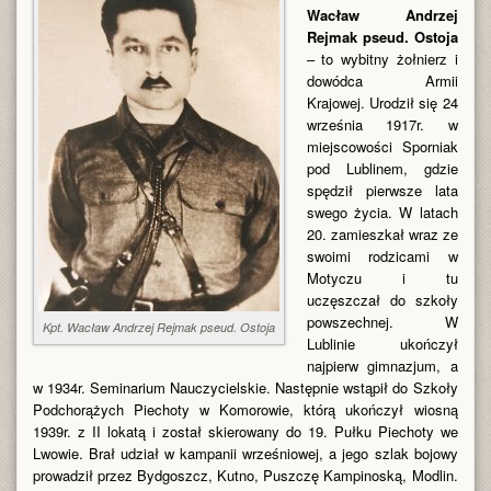
Wacław Andrzej
Rejmak pseud. Ostoja
– to wybitny żołnierz i
dowódca Armii
Krajowej. Urodził się 24
września 1917r. w
miejscowości Sporniak
pod Lublinem, gdzie
spędził pierwsze lata
swego życia. W latach
20. zamieszkał wraz ze
swoimi rodzicami w
Motyczu i tu
uczęszczał do szkoły
powszechnej. W
Kpt. Wacław Andrzej Rejmak pseud. Ostoja
Lublinie ukończył
najpierw gimnazjum, a
w 1934r. Seminarium Nauczycielskie. Następnie wstąpił do Szkoły
Podchorążych Piechoty w Komorowie, którą ukończył wiosną
1939r. z II lokatą i został skierowany do 19. Pułku Piechoty we
Lwowie. Brał udział w kampanii wrześniowej, a jego szlak bojowy
prowadził przez Bydgoszcz, Kutno, Puszczę Kampinoską, Modlin.