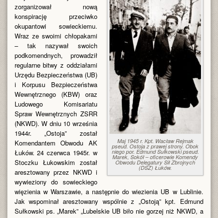
zorganizował nową
konspirację przeciwko
okupantowi sowieckiemu.
Wraz ze swoimi chłopakami
– tak nazywał swoich
podkomendnych, prowadził
regularne bitwy z oddziałami
Urzędu Bezpieczeństwa (UB)
i Korpusu Bezpieczeństwa
Wewnętrznego (KBW) oraz
Ludowego Komisariatu
Spraw Wewnętrznych ZSRR
(NKWD). W dniu 10 września
1944r. „Ostoja” został
Maj 1945 r. Kpt. Wacław Rejmak
Komendantem Obwodu AK
pseud. Ostoja z prawej strony. Obok
Łuków. 24 czerwca 1945r. w
niego por. Edmund Sułkowski pseud.
Marek, Sokół – oficerowie Komendy
Stoczku Łukowskim został
Obwodu Delegatury Sił Zbrojnych
(DSZ) Łuków.
aresztowany przez NKWD i
wywieziony do sowieckiego
więzienia w Warszawie, a następnie do wiezienia UB w Lublinie.
Jak wspominał aresztowany wspólnie z „Ostoją” kpt. Edmund
Sułkowski ps. „Marek” „Lubelskie UB biło nie gorzej niż NKWD, a