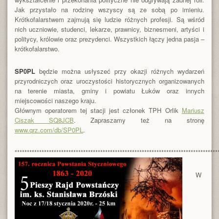
Jak przystało na rodzinę wszyscy są ze sobą po imieniu.
Krótkofalarstwem zajmują się ludzie różnych profesji. Są wśród
nich uczniowie, studenci, lekarze, prawnicy, biznesmeni, artyści i
politycy, królowie oraz prezydenci. Wszystkich łączy jedna pasja –
krótkofalarstwo.
SP0PL
będzie można usłyszeć przy okazji różnych wydarzeń
przyrodniczych oraz uroczystości historycznych organizowanych
na terenie miasta, gminy i powiatu Łuków oraz innych
miejscowości naszego kraju.
Głównym operatorem tej stacji jest członek TPH Orlik
Mariusz
Ciszak SQ8JCB
. Zapraszamy też na stronę
www.qrz.com/db/SP0PL
.
***********************************************************************************
W