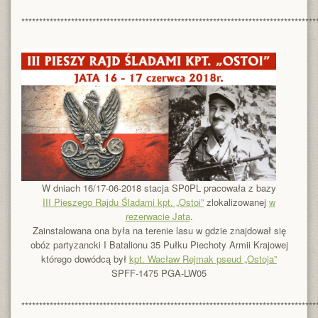
***********************************************************************************
W dniach 16/17-06-2018 stacja SP0PL pracowała z bazy
III Pieszego Rajdu Śladami kpt. „Ostoi”
zlokalizowanej
w
rezerwacie Jata
.
Zainstalowana ona była na terenie lasu w gdzie znajdował się
obóz partyzancki I Batalionu 35 Pułku Piechoty Armii Krajowej
którego dowódcą był
kpt. Wacław Rejmak pseud „Ostoja”
SPFF-1475 PGA-LW05
***********************************************************************************