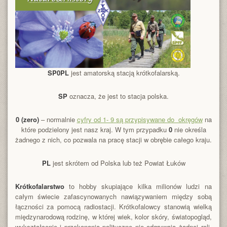
SP0PL
jest amatorską stacją krótkofalarską.
SP
oznacza, że jest to stacja polska.
0 (zero)
– normalnie
cyfry od 1- 9 są przypisywane do okręgów
na
które podzielony jest nasz kraj. W tym przypadku
0
nie określa
żadnego z nich, co pozwala na pracę stacji w obrębie całego kraju.
PL
jest skrótem od Polska lub też Powiat Łuków
Krótkofalarstwo
to hobby skupiające kilka milionów ludzi na
całym świecie zafascynowanych nawiązywaniem między sobą
łączności za pomocą radiostacji. Krótkofalowcy stanowią wielką
międzynarodową rodzinę, w której wiek, kolor skóry, światopogląd,
wykształcenie i przekonania polityczne nie odgrywają żadnej roli.