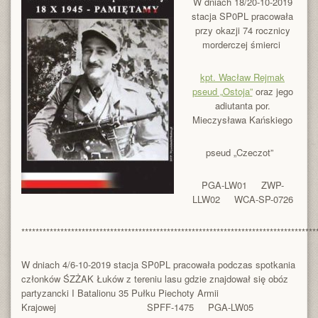
W dniach 18/20-10-2019
stacja SP0PL pracowała
przy okazji 74 rocznicy
morderczej śmierci
kpt. Wacław Rejmak
pseud „Ostoja”
oraz jego
adiutanta por.
Mieczysława Kańskiego
pseud „Czeczot”
PGA-LW01 ZWP-
LLW02 WCA-SP-0726
***********************************************************************************
W dniach 4/6-10-2019 stacja SP0PL pracowała podczas spotkania
członków ŚZŻAK Łuków z tereniu lasu gdzie znajdował się
obóz
partyzancki
I Batalionu 35 Pułku Piechoty Armii
Krajowej
SPFF-1475 PGA-LW05