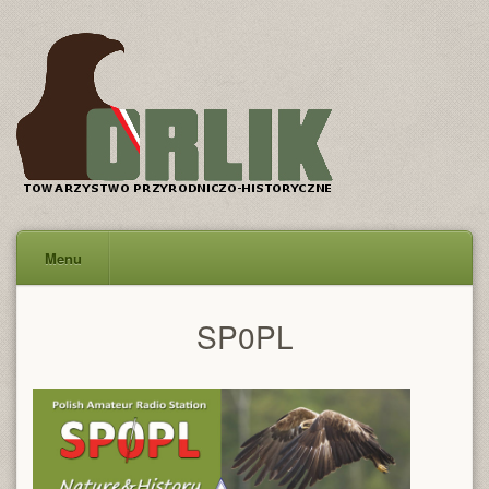
Menu
SP0PL