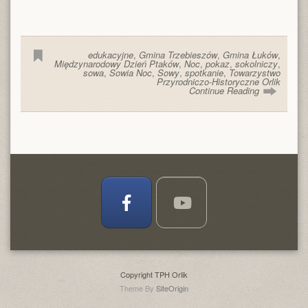
edukacyjne
,
Gmina Trzebieszów
,
Gmina Łuków
,
Międzynarodowy Dzień Ptaków
,
Noc
,
pokaz
,
sokolniczy
,
sowa
,
Sowia Noc
,
Sowy
,
spotkanie
,
Towarzystwo
Przyrodniczo-Historyczne Orlik
Continue Reading
Copyright TPH Orlik
Theme By
SiteOrigin