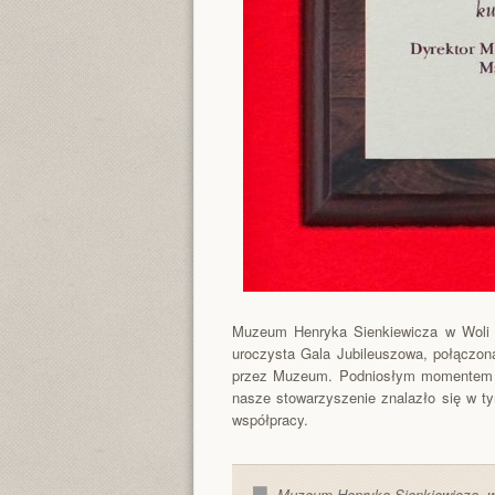
Muzeum Henryka Sienkiewicza w Woli Ok
uroczysta Gala Jubileuszowa, połączon
przez Muzeum. Podniosłym momentem ur
nasze stowarzyszenie znalazło się w ty
współpracy.
Muzeum Henryka Sienkiewicza
,
w