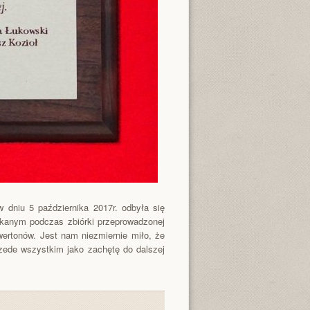
 dniu 5 października 2017r. odbyła się
skanym podczas zbiórki przeprowadzonej
rtonów. Jest nam niezmiernie miło, że
rzede wszystkim jako zachętę do dalszej