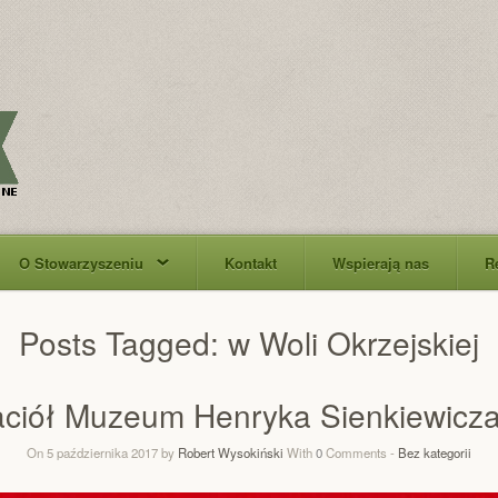
O Stowarzyszeniu
Kontakt
Wspierają nas
R
Posts Tagged:
w Woli Okrzejskiej
jaciół Muzeum Henryka Sienkiewicza
On 5 października 2017 by
Robert Wysokiński
With
0
Comments -
Bez kategorii