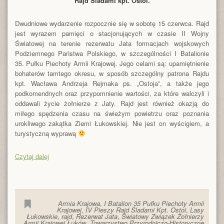
Rajd Śladami kpt. Ostoi.
Dwudniowe wydarzenie rozpocznie się w sobotę 15 czerwca. Rajd
jest wyrazem pamięci o stacjonujących w czasie II Wojny
Światowej na terenie rezerwatu Jata formacjach wojskowych
Podziemnego Państwa Polskiego, w szczególności I Batalionie
35. Pułku Piechoty Armii Krajowej. Jego celami są: upamiętnienie
bohaterów tamtego okresu, w sposób szczególny patrona Rajdu
kpt. Wacława Andrzeja Rejmaka ps. „Ostoja”, a także jego
podkomendnych oraz przypomnienie wartości, za które walczyli i
oddawali życie żołnierze z Jaty. Rajd jest również okazją do
miłego spędzenia czasu na świeżym powietrzu oraz poznania
urokliwego zakątka Ziemi Łukowskiej. Nie jest on wyścigiem, a
turystyczną wyprawą
Czytaj dalej
Armia Krajowa
,
I Batalion 35 Pułku Piechoty Armii
Krajowej
,
IV Pieszy Rajd Śladami Kpt. Ostoi
,
Lasy
Łukowskie
,
rajd
,
Rezerwat Jata
,
Światowy Związek Żołnierzy
Armii Krajowej Łuków
,
Towarzystwo Przyrodniczo-Historyczne