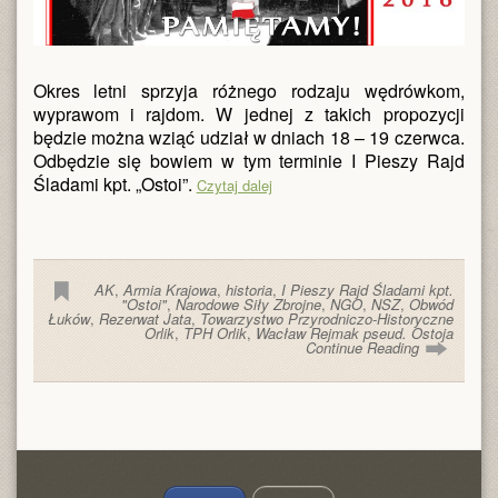
Okres letni sprzyja różnego rodzaju wędrówkom,
wyprawom i rajdom. W jednej z takich propozycji
będzie można wziąć udział w dniach 18 – 19 czerwca.
Odbędzie się bowiem w tym terminie I Pieszy Rajd
Śladami kpt. „Ostoi”.
Czytaj dalej
AK
,
Armia Krajowa
,
historia
,
I Pieszy Rajd Śladami kpt.
"Ostoi"
,
Narodowe Siły Zbrojne
,
NGO
,
NSZ
,
Obwód
Łuków
,
Rezerwat Jata
,
Towarzystwo Przyrodniczo-Historyczne
Orlik
,
TPH Orlik
,
Wacław Rejmak pseud. Ostoja
Continue Reading