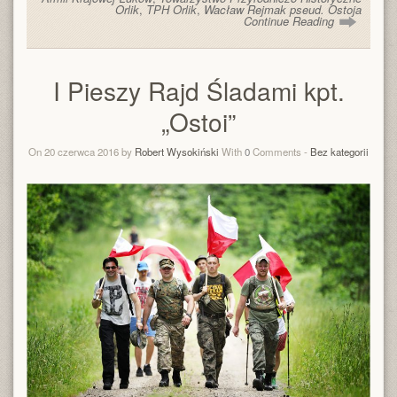
Orlik
,
TPH Orlik
,
Wacław Rejmak pseud. Ostoja
Continue Reading
I Pieszy Rajd Śladami kpt.
„Ostoi”
On 20 czerwca 2016 by
Robert Wysokiński
With
0
Comments -
Bez kategorii