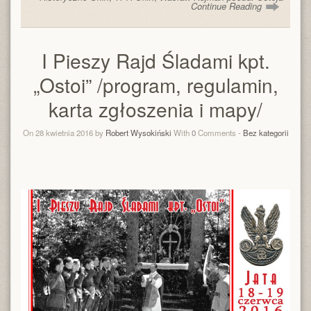
Continue Reading
I Pieszy Rajd Śladami kpt.
„Ostoi” /program, regulamin,
karta zgłoszenia i mapy/
On 28 kwietnia 2016 by
Robert Wysokiński
With
0
Comments -
Bez kategorii