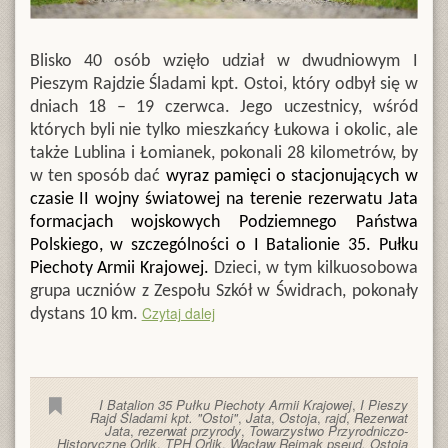
Blisko 40 osób wzięło udział w dwudniowym I
Pieszym Rajdzie Śladami kpt. Ostoi, który odbył się w
dniach 18 – 19 czerwca. Jego uczestnicy, wśród
których byli nie tylko mieszkańcy Łukowa i okolic, ale
także Lublina i Łomianek, pokonali 28 kilometrów, by
w ten sposób dać
wyraz pamięci o stacjonujących w
czasie II wojny światowej na terenie rezerwatu Jata
formacjach wojskowych Podziemnego Państwa
Polskiego, w szczególności o I Batalionie 35. Pułku
Piechoty Armii Krajowej.
Dzieci, w tym kilkuosobowa
grupa uczniów z Zespołu Szkół w Świdrach, pokonały
Czytaj dalej
dystans 10 km.
I Batalion 35 Pułku Piechoty Armii Krajowej
,
I Pieszy
Rajd Śladami kpt. "Ostoi"
,
Jata
,
Ostoja
,
rajd
,
Rezerwat
Jata
,
rezerwat przyrody
,
Towarzystwo Przyrodniczo-
Historyczne Orlik
,
TPH Orlik
,
Wacław Rejmak pseud. Ostoja