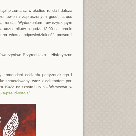
tąpi przemarsz w okolice ronda i dalsza
przemówienia zaproszonych gości, część
zwą ronda. Wydarzeniem towarzyszącym
ka uczestników o godz. 12.00 na terenie
ie na własną odpowiedzialność prawna i
Towarzystwo Przyrodniczo – Historyczne
y komendant oddziału partyzanckiego I
ko zamordowany, wraz z adiutantem por.
a 1945r. na szosie Lublin – Warszawa, w
maka-pseud-ostoja/