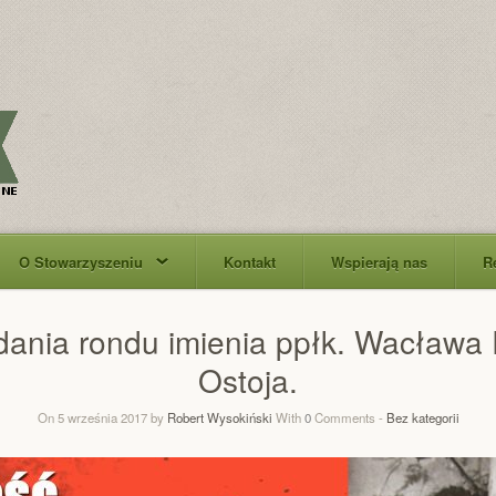
O Stowarzyszeniu
Kontakt
Wspierają nas
R
dania rondu imienia ppłk. Wacława
Ostoja.
On 5 września 2017 by
Robert Wysokiński
With
0
Comments -
Bez kategorii