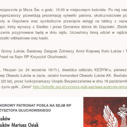
rozpocznie je Msza Św. o godz. 15.00 w miejscowym kościele. Po niej nas
rganizatorzy przewidują prezentację sylwetki patrona, okolicznościowe 
oły w Gręzówce oraz symboliczne przecięcie wstęgi na tablicy z na
ęci, który wyruszy z Siedlec i przez Domanice dotrze do Gręzówki. Zbiór
łoszenia przyjmowane będą w dniu rajdu. Uczestnicy biorą udział w rajdz
mizelki odblaskowe oraz kaski.
 Gminy Łuków, Światowy Związek Żołnierzy Armii Krajowej Koło Łuków i 
ł Poseł na Sejm RP Krzysztof Głuchowski.
 Hiszpan (ur. 24 września 1917r.), dowódca oddziału KEDYW-u, pierwsz
jowej Obwodu Łuków w Jacie, ostatni komendant Obwodu Łuków AK. Bestials
0 lat), przez funkcjonariuszy Urzędu Bezpieczeństwa w dniu 18 październik
 życiu ppłk. „Ostoi”
http://tphorlik.org.pl/zyciorys-pplk-waclawa-andrzeja-rej