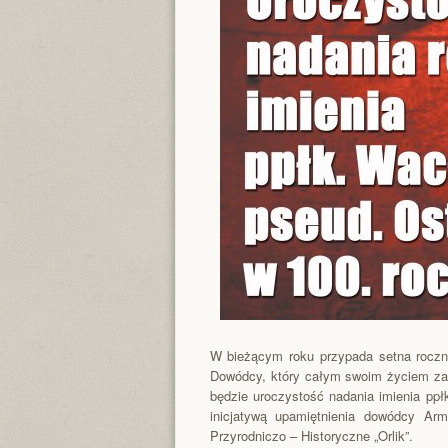
W bieżącym roku przypada setna roczni
Dowódcy, który całym swoim życiem zasł
będzie uroczystość nadania imienia pp
inicjatywą upamiętnienia dowódcy Arm
Przyrodniczo – Historyczne „Orlik”.