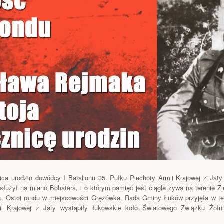
ca urodzin dowódcy I Batalionu 35. Pułku Piechoty Armii Krajowej z Jat
użył na miano Bohatera, i o którym pamięć jest ciągle żywa na terenie Z
łk. Ostoi rondu w miejscowości Gręzówka. Rada Gminy Łuków przyjęła w te
ii Krajowej z Jaty wystąpiły łukowskie koło Światowego Związku Żołn