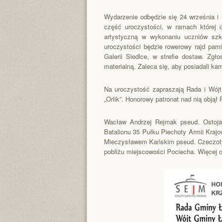
Wydarzenie odbędzie się 24 września i 
część uroczystości, w ramach której o
artystyczną w wykonaniu uczniów szk
uroczystości będzie rowerowy rajd pami
Galerii Siedlce, w strefie dostaw. Zg
materialną. Zaleca się, aby posiadali ka
Na uroczystość zapraszają Rada i Wójt
„Orlik”. Honorowy patronat nad nią obją
Wacław Andrzej Rejmak pseud. Ostoja,
Batalionu 35 Pułku Piechoty Armii Kra
Mieczysławem Kańskim pseud. Czeczot (2
pobliżu miejscowości Pociecha. Więcej o