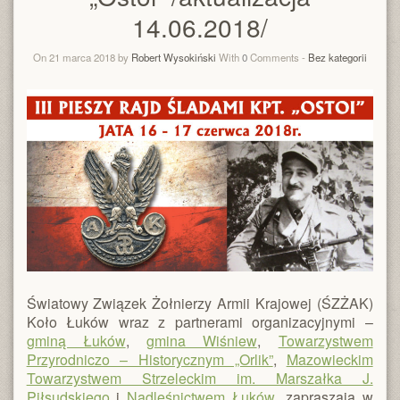
14.06.2018/
On 21 marca 2018 by
Robert Wysokiński
With
0
Comments -
Bez kategorii
Światowy Związek Żołnierzy Armii Krajowej (ŚZŻAK)
Koło Łuków wraz z partnerami organizacyjnymi –
gminą Łuków
,
gmina Wiśniew
,
Towarzystwem
Przyrodniczo – Historycznym „Orlik”
,
Mazowieckim
Towarzystwem Strzeleckim im. Marszałka J.
Piłsudskiego
i
Nadleśnictwem Łuków
, zapraszają w