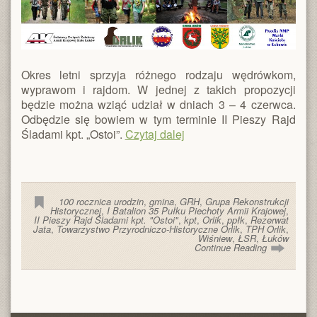
Okres letni sprzyja różnego rodzaju wędrówkom,
wyprawom i rajdom. W jednej z takich propozycji
będzie można wziąć udział w dniach 3 – 4 czerwca.
Odbędzie się bowiem w tym terminie II Pieszy Rajd
Śladami kpt. „Ostoi”.
Czytaj dalej
100 rocznica urodzin
,
gmina
,
GRH
,
Grupa Rekonstrukcji
Historycznej
,
I Batalion 35 Pułku Piechoty Armii Krajowej
,
II Pieszy Rajd Śladami kpt. "Ostoi"
,
kpt
,
Orlik
,
ppłk
,
Rezerwat
Jata
,
Towarzystwo Przyrodniczo-Historyczne Orlik
,
TPH Orlik
,
Wiśniew
,
ŁSR
,
Łuków
Continue Reading