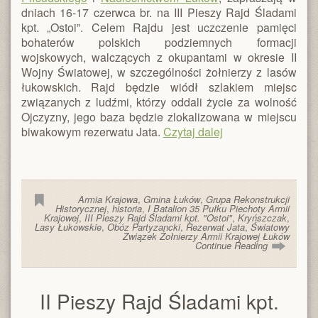
dniach 16-17 czerwca br. na III Pieszy Rajd Śladami
kpt. „Ostoi”. Celem Rajdu jest uczczenie pamięci
bohaterów polskich podziemnych formacji
wojskowych, walczących z okupantami w okresie II
Wojny Światowej, w szczególności żołnierzy z lasów
łukowskich. Rajd będzie wiódł szlakiem miejsc
związanych z ludźmi, którzy oddali życie za wolność
Ojczyzny, jego baza będzie zlokalizowana w miejscu
biwakowym rezerwatu Jata.
Czytaj dalej
Armia Krajowa
,
Gmina Łuków
,
Grupa Rekonstrukcji
Historycznej
,
historia
,
I Batalion 35 Pułku Piechoty Armii
Krajowej
,
III Pieszy Rajd Śladami kpt. "Ostoi"
,
Kryńszczak
,
Lasy Łukowskie
,
Obóz Partyzancki
,
Rezerwat Jata
,
Światowy
Związek Żołnierzy Armii Krajowej Łuków
Continue Reading
II Pieszy Rajd Śladami kpt.