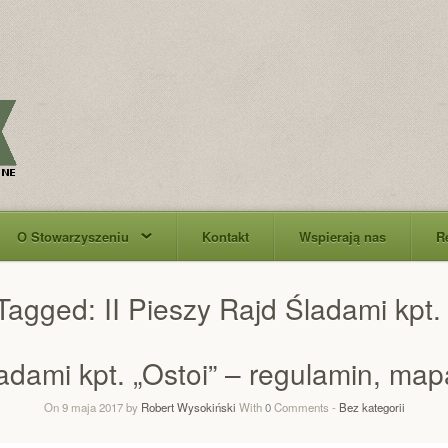
O Stowarzyszeniu
Kontakt
Wspierają nas
R
 Tagged:
II Pieszy Rajd Śladami kpt. 
ladami kpt. „Ostoi” – regulamin, map
On 9 maja 2017 by
Robert Wysokiński
With
0
Comments -
Bez kategorii