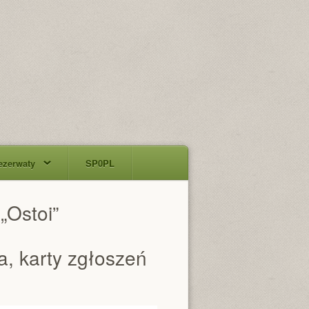
ezerwaty
SP0PL
„Ostoi”
a, karty zgłoszeń