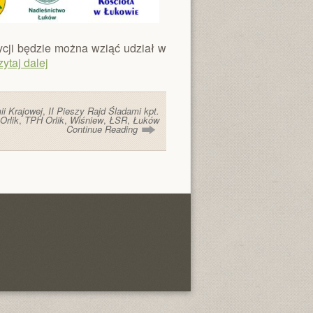
ycji będzie można wziąć udział w
ytaj dalej
ii Krajowej
,
II Pieszy Rajd Śladami kpt.
Orlik
,
TPH Orlik
,
Wiśniew
,
ŁSR
,
Łuków
Continue Reading