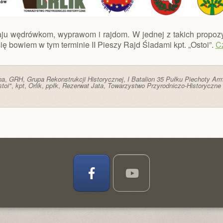
zaju wędrówkom, wyprawom i rajdom. W jednej z takich propoz
ę bowiem w tym terminie II Pieszy Rajd Śladami kpt. „Ostoi”.
Cz
na
,
GRH
,
Grupa Rekonstrukcji Historycznej
,
I Batalion 35 Pułku Piechoty Arm
toi"
,
kpt
,
Orlik
,
ppłk
,
Rezerwat Jata
,
Towarzystwo Przyrodniczo-Historyczne 