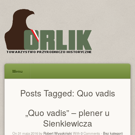
Menu
Posts Tagged:
Quo vadis
„Quo vadis” – plener u
Sienkiewicza
On 31 maja 2016 by
Robert Wysokiński
With
0
Comments -
Bez kategorii