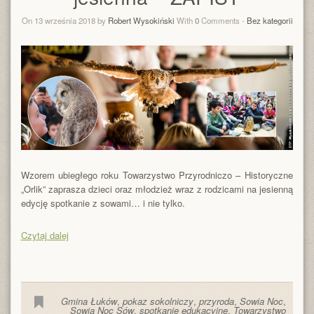
On 13 września 2018 by
Robert Wysokiński
With
0
Comments -
Bez kategorii
Wzorem ubiegłego roku Towarzystwo Przyrodniczo – Historyczne
„Orlik” zaprasza dzieci oraz młodzież wraz z rodzicami na jesienną
edycję spotkanie z sowami… i nie tylko.
Czytaj dalej
Gmina Łuków
,
pokaz sokolniczy
,
przyroda
,
Sowia Noc
,
Sowia Noc Sów
,
spotkanie edukacyjne
,
Towarzystwo