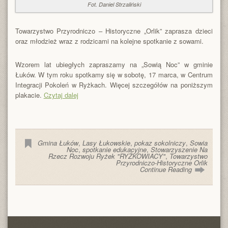
Fot. Daniel Strzaliński
Towarzystwo Przyrodniczo – Historyczne „Orlik” zaprasza dzieci
oraz młodzież wraz z rodzicami na kolejne spotkanie z sowami.
Wzorem lat ubiegłych zapraszamy na „Sowią Noc” w gminie
Łuków. W tym roku spotkamy się w sobotę, 17 marca, w Centrum
Integracji Pokoleń w Ryżkach. Więcej szczegółów na poniższym
plakacie.
Czytaj dalej
Gmina Łuków
,
Lasy Łukowskie
,
pokaz sokolniczy
,
Sowia
Noc
,
spotkanie edukacyjne
,
Stowarzyszenie Na
Rzecz Rozwoju Ryżek "RYŻKOWIACY"
,
Towarzystwo
Przyrodniczo-Historyczne Orlik
Continue Reading