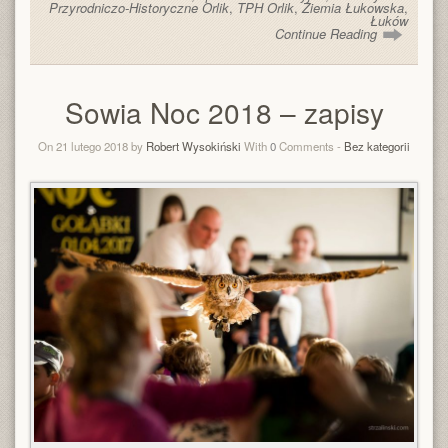
Przyrodniczo-Historyczne Orlik
,
TPH Orlik
,
Ziemia Łukowska
,
Łuków
Continue Reading
Sowia Noc 2018 – zapisy
On 21 lutego 2018 by
Robert Wysokiński
With
0
Comments -
Bez kategorii