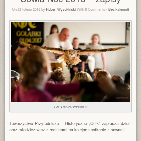
On 21 lutego 2018 by
Robert Wysokiński
With
0
Comments -
Bez kategorii
Fot. Daniel Strzaliński
Towarzystwo Przyrodniczo – Historyczne „Orlik” zaprasza dzieci
oraz młodzież wraz z rodzicami na kolejne spotkanie z sowami.